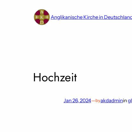
Skip
to
Anglikanische Kirche in Deutschlan
content
Hochzeit
Jan 26, 2024
—
akdadmin
in
g
by