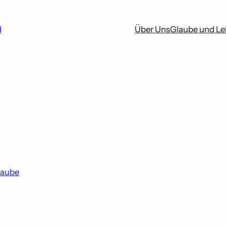
d
Über Uns
Glaube und L
laube