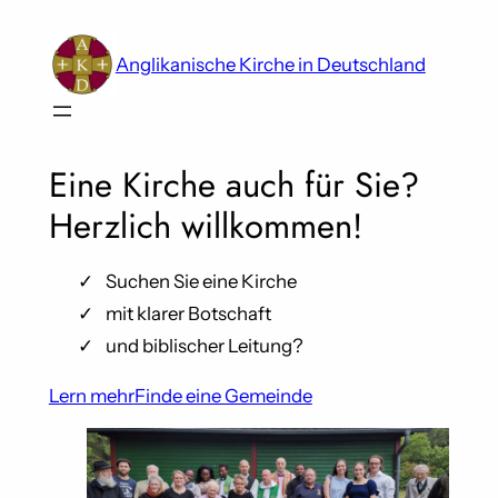
Skip
to
Anglikanische Kirche in Deutschland
content
Eine Kirche auch für Sie?
Herzlich willkommen!
Suchen Sie eine Kirche
mit klarer Botschaft
und biblischer Leitung?
Lern mehr
Finde eine Gemeinde